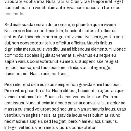
vulputate ex pharetra. Nulla facilisi. Cras vitae tempor erat, eget
suscipit ex. In in vestibulum ante. Vivamus rhoncus in tortor ac
commodo.
Sed malesuada orci ac dolor ornare, in pharetra quam viverra.
Nullam non libero condimentum, tincidunt metus at, efficitur
metus. Sed bibendum non augue et viverra. Nullam egestas ante
dui, non consectetur tellus efficitur efficitur. Mauris finibus
dignissim metus, quis vestibulum mi bibendum elementum. Donec
commodo sodales ligula at venenatis. Vivamus eu neque eu
sapien varius consectetur ut eu metus. Suspendisse feugiat
tempor massa, sed faucibus lorem finibus ut. Integer eget
euismod orci. Nam a euismod sem.
Proin eleifend sem eu risus semper, non gravida enim faucibus.
Proin vitae pharetra odio. Nunc elit est, tincidunt in egestas quis,
vehicula sit amet elit. Etiam sit amet venenatis risus. Proin eu
erat ipsum. Nunc ut enim id neque pulvinar convallis. Ut a dolor ac
massa euismod volutpat sed nec urna. Nam ut mauris lacus. Cras
vestibulum sagittis risus, at gravida lacus vestibulum at. Nunc
nec maximus sapien, sed feugiat libero. Nam eu lacus mauris.
Integer vel lectus non metus luctus consectetur.