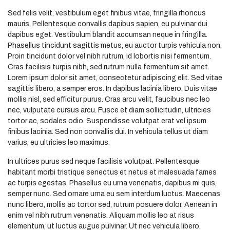
Sed felis velit, vestibulum eget finibus vitae, fringilla rhoncus
mauris. Pellentesque convallis dapibus sapien, eu pulvinar dui
dapibus eget. Vestibulum blandit accumsan neque in fringilla.
Phasellus tincidunt sagittis metus, eu auctor turpis vehicula non.
Proin tincidunt dolor vel nibh rutrum, id lobortis nisi fermentum.
Cras facilisis turpis nibh, sed rutrum nulla fermentum sit amet.
Lorem ipsum dolor sit amet, consectetur adipiscing elit. Sed vitae
sagittis libero, a semper eros. In dapibus lacinia libero. Duis vitae
mollis nisl, sed efficitur purus. Cras arcu velit, faucibus nec leo
nec, vulputate cursus arcu. Fusce et diam sollicitudin, ultricies
tortor ac, sodales odio. Suspendisse volutpat erat vel ipsum
finibus lacinia. Sed non convallis dui. In vehicula tellus ut diam
varius, eu ultricies leo maximus.
In ultrices purus sed neque facilisis volutpat. Pellentesque
habitant morbi tristique senectus et netus et malesuada fames
ac turpis egestas. Phasellus eu urna venenatis, dapibus mi quis,
semper nunc. Sed ornare urna eu sem interdum luctus. Maecenas
nunc libero, mollis ac tortor sed, rutrum posuere dolor. Aenean in
enim vel nibh rutrum venenatis. Aliquam mollis leo at risus
elementum, ut luctus augue pulvinar. Ut nec vehicula libero.