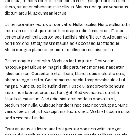
vehicula, tempus libero in, imperdiet lorem. Quisque lacinia blandit
libero, sit amet bibendum mi mollis in. Mauris non quam venenatis,
dictum arcu id, accumsan lectus.
Ut tempor vitae lectus ut convallis. Nulla facilisi. Nunc sollicitudin
metus in nisi tristique, at pellentesque odio fermentum. Donec
venenatis vehicula tortor, sed facilisis nisl efficitur id. Aliquam vel
porttitor orci. Ut dignissim mauris ac ex consequat tristique.
Morbi congue placerat ipsum, ut mollis neque euismod in.
Pellentesque a est nibh. Morbi ac lectus justo. Orci varius
natoque penatibus et magnis dis parturient montes, nascetur
ridiculus mus. Curabitur tortor libero, blandit quis molestie quis,
pharetra eget tortor. Sed at massa et elit tempor vehicula at ut
magna. Nunc eu sollicitudin diam. Fusce ullamcorper bibendum
justo, non laoreet eros auctor eget. Sed viverra erat eu nibh
faucibus maximus. Sed odio nisi, commodo in convallis at,
pretium non nulla. Quisque hendrerit nec erat nec volutpat. Nunc
varius libero nibh, ut suscipit nisi luctus nec. Morbi et quam a urna
porta viverra at in dui.
Cras at lacus eu libero auctor egestas non non velit. Integer