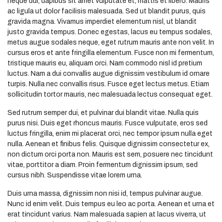
neque dui, dapibus sit amet vulputate et, mattis et libero. Mauris
ac ligula ut dolor facilisis malesuada. Sed ut blandit purus, quis
gravida magna. Vivamus imperdiet elementum nisl, ut blandit
justo gravida tempus. Donec egestas, lacus eu tempus sodales,
metus augue sodales neque, eget rutrum mauris ante non velit. In
cursus eros et ante fringilla elementum. Fusce non mi fermentum,
tristique mauris eu, aliquam orci. Nam commodo nisl id pretium
luctus. Nam a dui convallis augue dignissim vestibulum id ornare
turpis. Nulla nec convallis risus. Fusce eget lectus metus. Etiam
sollicitudin tortor mauris, nec malesuada lectus consequat eget.
Sed rutrum semper dui, et pulvinar dui blandit vitae. Nulla quis
purus nisi. Duis eget rhoncus mauris. Fusce vulputate, eros sed
luctus fringilla, enim mi placerat orci, nec tempor ipsum nulla eget
nulla. Aenean et finibus felis. Quisque dignissim consectetur ex,
non dictum orci porta non. Mauris est sem, posuere nec tincidunt
vitae, porttitor a diam. Proin fermentum dignissim ipsum, sed
cursus nibh. Suspendisse vitae lorem urna.
Duis urna massa, dignissim non nisi id, tempus pulvinar augue.
Nunc id enim velit. Duis tempus eu leo ac porta. Aenean et urna et
erat tincidunt varius. Nam malesuada sapien at lacus viverra, ut